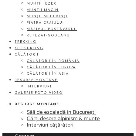
MUNȚII IEZER
MUNTII MACIN
MUNŢII MEHEDINŢI
PIATRA CRAIULUI
MASIVUL POSTĂVARUL
RETEZAT-GODEANU
TREKKING
KITESURFING
CĂLĂTORII
CĂLĂTORII ÎN ROMÂNIA
CĂLĂTORII ÎN EUROPA
CĂLĂTORII ÎN ASIA
RESURSE MONTANE
INTERVIURI
GALERIE FOTO-VIDEO
RESURSE MONTANE
Săli de escaladă în București
Cărți despre alpinism & munte
Interviuri cățărători