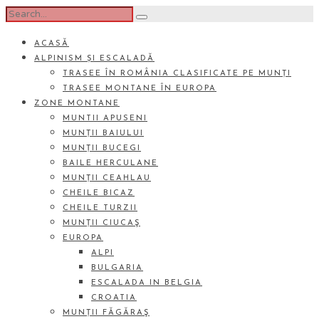
ACASĂ
ALPINISM ȘI ESCALADĂ
TRASEE ÎN ROMÂNIA CLASIFICATE PE MUNȚI
TRASEE MONTANE ÎN EUROPA
ZONE MONTANE
MUNTII APUSENI
MUNȚII BAIULUI
MUNȚII BUCEGI
BAILE HERCULANE
MUNȚII CEAHLAU
CHEILE BICAZ
CHEILE TURZII
MUNȚII CIUCAŞ
EUROPA
ALPI
BULGARIA
ESCALADA IN BELGIA
CROATIA
MUNȚII FĂGĂRAŞ