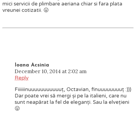
mici servicii de plimbare aeriana chiar si fara plata
vreunei cotizatii. 😛
Ioana Acsinia
December 10, 2014 at 2:02 am
Reply
Fiiiiiinuuuuuuuuuuuț, Octavian, finuuuuuuuuț :)))
Dar poate vrei să mergi și pe la italieni, care nu
sunt neapărat la fel de eleganți. Sau la elvețieni
😛