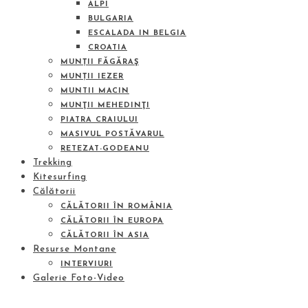
ALPI
BULGARIA
ESCALADA IN BELGIA
CROATIA
MUNȚII FĂGĂRAŞ
MUNȚII IEZER
MUNTII MACIN
MUNŢII MEHEDINŢI
PIATRA CRAIULUI
MASIVUL POSTĂVARUL
RETEZAT-GODEANU
Trekking
Kitesurfing
Călătorii
CĂLĂTORII ÎN ROMÂNIA
CĂLĂTORII ÎN EUROPA
CĂLĂTORII ÎN ASIA
Resurse Montane
INTERVIURI
Galerie Foto-Video