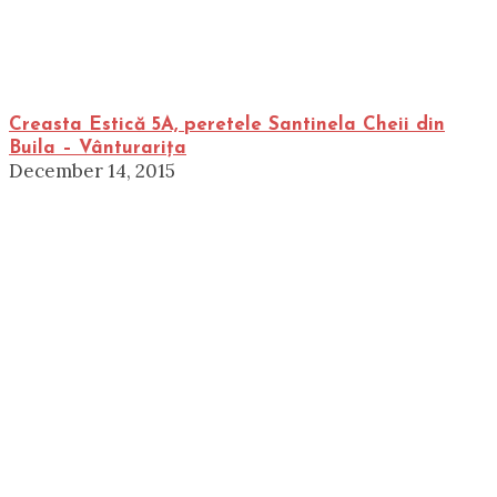
Creasta Estică 5A, peretele Santinela Cheii din
Buila – Vânturarița
December 14, 2015