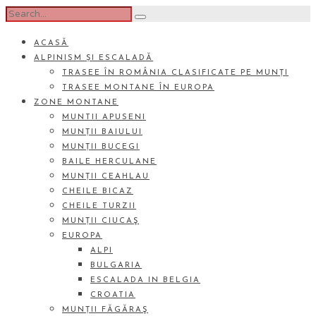
ACASĂ
ALPINISM ȘI ESCALADĂ
TRASEE ÎN ROMÂNIA CLASIFICATE PE MUNȚI
TRASEE MONTANE ÎN EUROPA
ZONE MONTANE
MUNTII APUSENI
MUNȚII BAIULUI
MUNȚII BUCEGI
BAILE HERCULANE
MUNȚII CEAHLAU
CHEILE BICAZ
CHEILE TURZII
MUNȚII CIUCAŞ
EUROPA
ALPI
BULGARIA
ESCALADA IN BELGIA
CROATIA
MUNȚII FĂGĂRAŞ