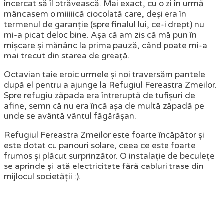
încercat să îl otrăvească. Mai exact, cu o zi în urmă
mâncasem o miiiiică ciocolată care, deși era în
termenul de garanție (spre finalul lui, ce-i drept) nu
mi-a picat deloc bine. Așa că am zis că mă pun în
mișcare și mănânc la prima pauză, când poate mi-a
mai trecut din starea de greață.
Octavian taie eroic urmele și noi traversăm pantele
după el pentru a ajunge la Refugiul Fereastra Zmeilor.
Spre refugiu zăpada era întreruptă de tufișuri de
afine, semn că nu era încă așa de multă zăpadă pe
unde se avântă vântul făgărășan.
Refugiul Fereastra Zmeilor este foarte încăpător și
este dotat cu panouri solare, ceea ce este foarte
frumos și plăcut surprinzător. O instalație de beculețe
se aprinde și iată electricitate fără cabluri trase din
mijlocul societății :).