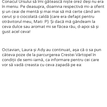
Conacul Ursului să îmi gătească niște orez deși nu era
în meniu. Pe deasupra, doamna respectivă mi-a oferit
și un ceai de mentă și mai mai să mă certe când am
cerut și o ciocolată caldă (care era defapt pentru
otrăvitorul meu, Mati :P). Și dacă mă gândeam la
ceva dulce sau aromat mi se făcea rău, d-apoi să și
gust acel ceva!
Octavian, Laura și Ady au continuat, așa că o sa pun
câteva poze de la parcurgerea Crestei Vârtopel în
condiții de semi-iarnă, ca informare pentru cei care
vor să vadă creasta cu ceva zapadă pe ea: