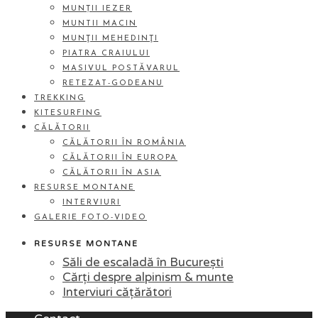
MUNȚII IEZER
MUNTII MACIN
MUNŢII MEHEDINŢI
PIATRA CRAIULUI
MASIVUL POSTĂVARUL
RETEZAT-GODEANU
TREKKING
KITESURFING
CĂLĂTORII
CĂLĂTORII ÎN ROMÂNIA
CĂLĂTORII ÎN EUROPA
CĂLĂTORII ÎN ASIA
RESURSE MONTANE
INTERVIURI
GALERIE FOTO-VIDEO
RESURSE MONTANE
Săli de escaladă în București
Cărți despre alpinism & munte
Interviuri cățărători