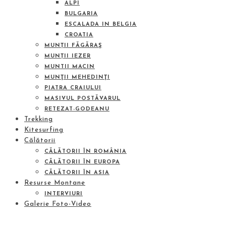
ALPI
BULGARIA
ESCALADA IN BELGIA
CROATIA
MUNȚII FĂGĂRAŞ
MUNȚII IEZER
MUNTII MACIN
MUNŢII MEHEDINŢI
PIATRA CRAIULUI
MASIVUL POSTĂVARUL
RETEZAT-GODEANU
Trekking
Kitesurfing
Călătorii
CĂLĂTORII ÎN ROMÂNIA
CĂLĂTORII ÎN EUROPA
CĂLĂTORII ÎN ASIA
Resurse Montane
INTERVIURI
Galerie Foto-Video