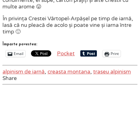
condimente, ei supe, cartofi prăjiți și alte chestii cu
multe arome 😛
În privința Crestei Vârtopel-Arpășel pe timp de iarnă,
lasă că nu pleacă de acolo și poate vine și iarna între
timp 🙂
Împarte povestea:
Pocket
Email
Print
alpinism de iarnă
,
creasta montana
,
traseu alpinism
Share