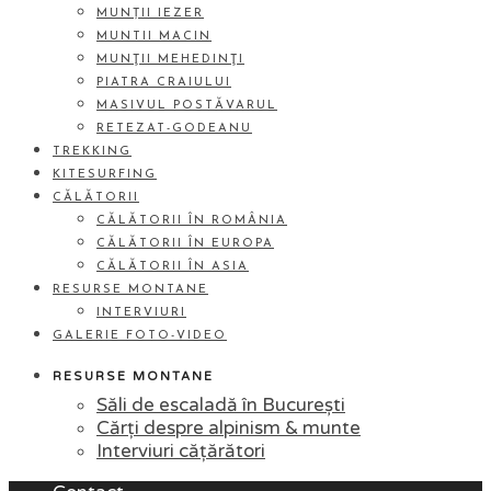
MUNȚII IEZER
MUNTII MACIN
MUNŢII MEHEDINŢI
PIATRA CRAIULUI
MASIVUL POSTĂVARUL
RETEZAT-GODEANU
TREKKING
KITESURFING
CĂLĂTORII
CĂLĂTORII ÎN ROMÂNIA
CĂLĂTORII ÎN EUROPA
CĂLĂTORII ÎN ASIA
RESURSE MONTANE
INTERVIURI
GALERIE FOTO-VIDEO
RESURSE MONTANE
Săli de escaladă în București
Cărți despre alpinism & munte
Interviuri cățărători