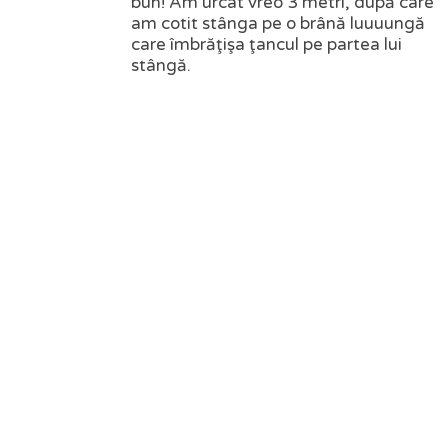
bun! Am urcat vreo 3 metri, după care
am cotit stânga pe o brână luuuungă
care îmbrăţişa ţancul pe partea lui
stângă.