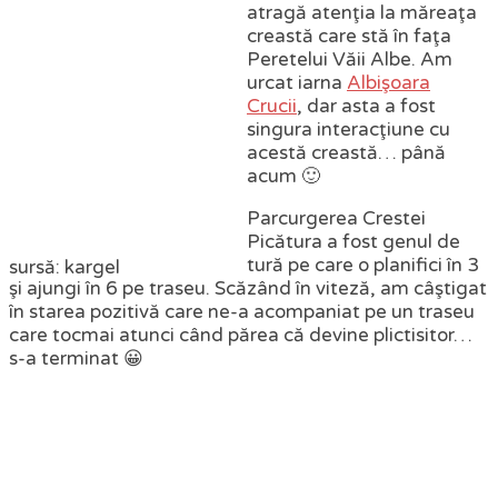
atragă atenţia la măreaţa
creastă care stă în faţa
Peretelui Văii Albe. Am
urcat iarna
Albişoara
Crucii
, dar asta a fost
singura interacţiune cu
acestă creastă… până
acum 🙂
Parcurgerea Crestei
Picătura a fost genul de
tură pe care o planifici în 3
sursă: kargel
şi ajungi în 6 pe traseu. Scăzând în viteză, am câştigat
în starea pozitivă care ne-a acompaniat pe un traseu
care tocmai atunci când părea că devine plictisitor…
s-a terminat 😀