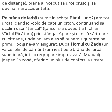
de distanţe), brâna a început să urce brusc şi să
devină mai accidentată.
Pe brâna de iarbă
(numit în schiţe Bârul Lung?) am tot
urcat, dând ici-colo de câte un piton, continuând să
ocolim uşor “ţancul” (ţancul s-a dovedit a fi chiar
Vârful Picătura) prin stânga. Apare şi o mică săritoare
cu pitoane, unde noi am ales să punem siguranţa pe
primul loc şi ne-am asigurat. Dupa
Hornul cu Zade
(un
vâlcel plin de pământ) am ieşit pe o brână de iarbă
superioară, într-o regrupare improvizată. Muuuulţi
jnepeni în zonă, oferind un plus de confort la urcare.