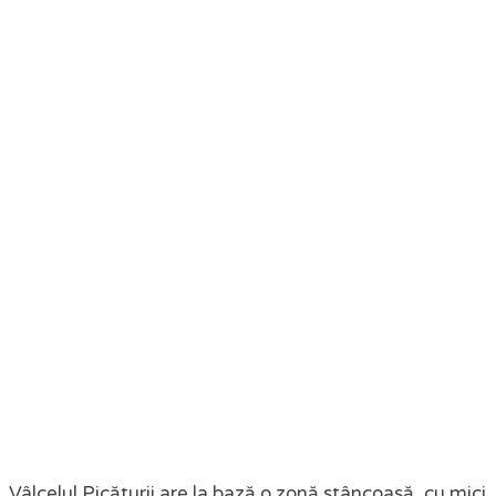
Vâlcelul Picăturii are la bază o zonă stâncoasă, cu mici