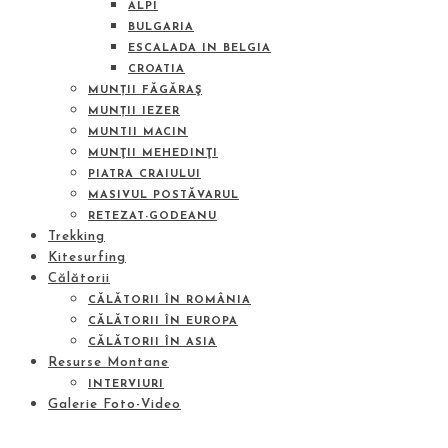
ALPI
BULGARIA
ESCALADA IN BELGIA
CROATIA
MUNȚII FĂGĂRAŞ
MUNȚII IEZER
MUNTII MACIN
MUNŢII MEHEDINŢI
PIATRA CRAIULUI
MASIVUL POSTĂVARUL
RETEZAT-GODEANU
Trekking
Kitesurfing
Călătorii
CĂLĂTORII ÎN ROMÂNIA
CĂLĂTORII ÎN EUROPA
CĂLĂTORII ÎN ASIA
Resurse Montane
INTERVIURI
Galerie Foto-Video