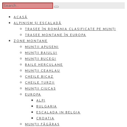
ACASĂ
ALPINISM ȘI ESCALADĂ
TRASEE ÎN ROMÂNIA CLASIFICATE PE MUNȚI
TRASEE MONTANE ÎN EUROPA
ZONE MONTANE
MUNTII APUSENI
MUNȚII BAIULUI
MUNȚII BUCEGI
BAILE HERCULANE
MUNȚII CEAHLAU
CHEILE BICAZ
CHEILE TURZII
MUNȚII CIUCAŞ
EUROPA
ALPI
BULGARIA
ESCALADA IN BELGIA
CROATIA
MUNȚII FĂGĂRAŞ