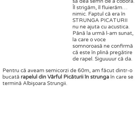
să dea semn de a coborâ.
Îl strigăm, îl fluierăm…
nimic. Faptul că era în
STRUNGA PICATURII
nu ne ajuta cu acustica.
Până la urmă l-am sunat,
la care o voce
somnoroasă ne confirmă
că este în plină pregătire
de rapel. Siguuuur că da.
Pentru că aveam semicorzi de 60m, am făcut dintr-o
bucată
rapelul din Vârful Picăturii în strunga
în care se
termină Albişoara Strungii.