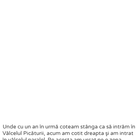
Unde cu un an în urmă coteam stânga ca să intrăm în
Vâlcelul Picăturii, acum am cotit dreapta şi am intrat
în vâlcelul paralel. Pe acesta am urcat pe o zona