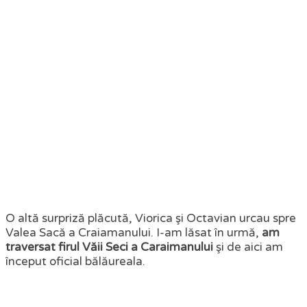
O altă surpriză plăcută, Viorica şi Octavian urcau spre
Valea Sacă a Craiamanului. I-am lăsat în urmă,
am
traversat firul Văii Seci a Caraimanului
şi de aici am
început oficial bălăureala.