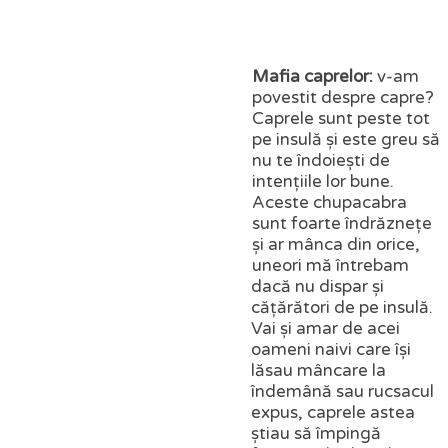
Mafia caprelor:
v-am
povestit despre capre?
Caprele sunt peste tot
pe insulă și este greu să
nu te îndoiești de
intențiile lor bune.
Aceste chupacabra
sunt foarte îndrăznețe
și ar mânca din orice,
uneori mă întrebam
dacă nu dispar și
cățărători de pe insulă.
Vai și amar de acei
oameni naivi care își
lăsau mâncare la
îndemână sau rucsacul
expus, caprele astea
știau să împingă