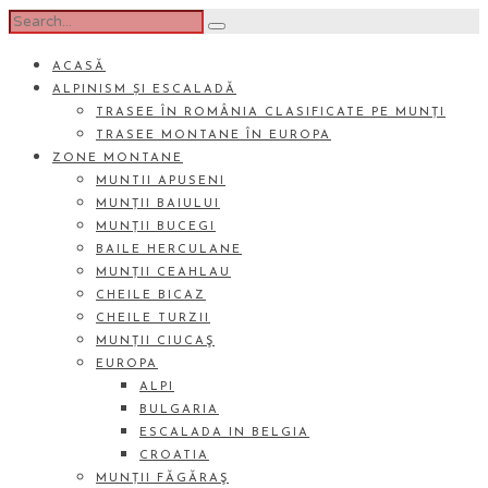
ACASĂ
ALPINISM ȘI ESCALADĂ
TRASEE ÎN ROMÂNIA CLASIFICATE PE MUNȚI
TRASEE MONTANE ÎN EUROPA
ZONE MONTANE
MUNTII APUSENI
MUNȚII BAIULUI
MUNȚII BUCEGI
BAILE HERCULANE
MUNȚII CEAHLAU
CHEILE BICAZ
CHEILE TURZII
MUNȚII CIUCAŞ
EUROPA
ALPI
BULGARIA
ESCALADA IN BELGIA
CROATIA
MUNȚII FĂGĂRAŞ