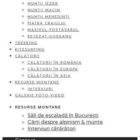
MUNȚII IEZER
MUNTII MACIN
MUNŢII MEHEDINŢI
PIATRA CRAIULUI
MASIVUL POSTĂVARUL
RETEZAT-GODEANU
TREKKING
KITESURFING
CĂLĂTORII
CĂLĂTORII ÎN ROMÂNIA
CĂLĂTORII ÎN EUROPA
CĂLĂTORII ÎN ASIA
RESURSE MONTANE
INTERVIURI
GALERIE FOTO-VIDEO
RESURSE MONTANE
Săli de escaladă în București
Cărți despre alpinism & munte
Interviuri cățărători