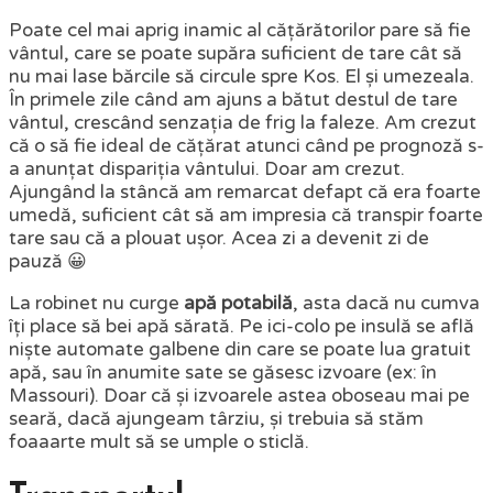
Poate cel mai aprig inamic al cățărătorilor pare să fie
vântul, care se poate supăra suficient de tare cât să
nu mai lase bărcile să circule spre Kos. El și umezeala.
În primele zile când am ajuns a bătut destul de tare
vântul, crescând senzația de frig la faleze. Am crezut
că o să fie ideal de cățărat atunci când pe prognoză s-
a anunțat dispariția vântului. Doar am crezut.
Ajungând la stâncă am remarcat defapt că era foarte
umedă, suficient cât să am impresia că transpir foarte
tare sau că a plouat ușor. Acea zi a devenit zi de
pauză 😀
La robinet nu curge
apă potabilă
, asta dacă nu cumva
îți place să bei apă sărată. Pe ici-colo pe insulă se află
niște automate galbene din care se poate lua gratuit
apă, sau în anumite sate se găsesc izvoare (ex: în
Massouri). Doar că și izvoarele astea oboseau mai pe
seară, dacă ajungeam târziu, și trebuia să stăm
foaaarte mult să se umple o sticlă.