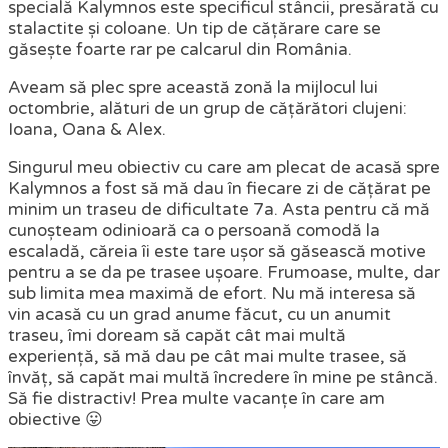
specială Kalymnos este specificul stâncii, presărată cu
stalactite și coloane. Un tip de cățărare care se
găsește foarte rar pe calcarul din România.
Aveam să plec spre această zonă la mijlocul lui
octombrie, alături de un grup de cățărători clujeni:
Ioana, Oana & Alex.
Singurul meu obiectiv cu care am plecat de acasă spre
Kalymnos a fost să mă dau în fiecare zi de cățărat pe
minim un traseu de dificultate 7a. Asta pentru că mă
cunoșteam odinioară ca o persoană comodă la
escaladă, căreia îi este tare ușor să găsească motive
pentru a se da pe trasee ușoare. Frumoase, multe, dar
sub limita mea maximă de efort. Nu mă interesa să
vin acasă cu un grad anume făcut, cu un anumit
traseu, îmi doream să capăt cât mai multă
experiență, să mă dau pe cât mai multe trasee, să
învăț, să capăt mai multă încredere în mine pe stâncă.
Să fie distractiv! Prea multe vacanțe în care am
obiective 😛