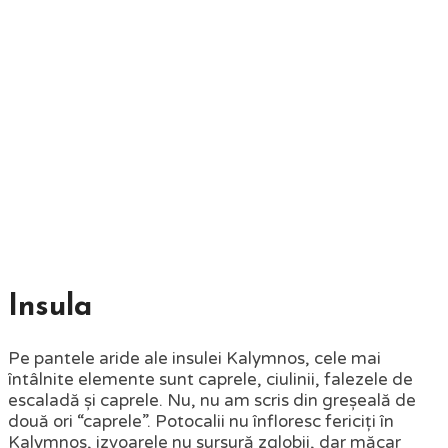
Insula
Pe pantele aride ale insulei Kalymnos, cele mai
întâlnite elemente sunt caprele, ciulinii, falezele de
escaladă și caprele. Nu, nu am scris din greșeală de
două ori “caprele”. Potocalii nu înfloresc fericiți în
Kalymnos, izvoarele nu sursură zglobii, dar măcar