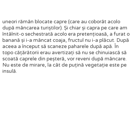
uneori rămân blocate capre (care au coborât acolo
după mâncarea turiștilor). Și chiar și capra pe care am
întâlnit-o sechestrată acolo era pretențioasă, a furat o
banană și i-a mâncat coaja, fructul nu i-a plăcut. După
aceea a început să scaneze paharele după apă. În
topo cățărătorii erau avertizați să nu se chinuiască să
scoată caprele din peșteră, vor reveni după mâncare.
Nu este de mirare, la cât de puțină vegetație este pe
insulă.