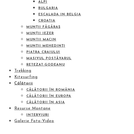
ALPI
BULGARIA
ESCALADA IN BELGIA
CROATIA
MUNȚII FĂGĂRAŞ
MUNȚII IEZER
MUNTII MACIN
MUNŢII MEHEDINŢI
PIATRA CRAIULUI
MASIVUL POSTĂVARUL
RETEZAT-GODEANU
Trekking
Kitesurfing
Călătorii
CĂLĂTORII ÎN ROMÂNIA
CĂLĂTORII ÎN EUROPA
CĂLĂTORII ÎN ASIA
Resurse Montane
INTERVIURI
Galerie Foto-Video